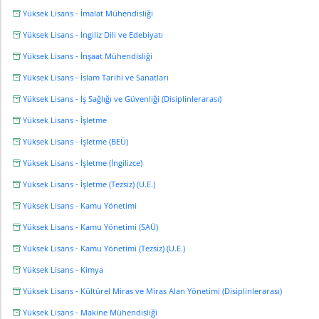
Yüksek Lisans - İmalat Mühendisliği
Yüksek Lisans - İngiliz Dili ve Edebiyatı
Yüksek Lisans - İnşaat Mühendisliği
Yüksek Lisans - İslam Tarihi ve Sanatları
Yüksek Lisans - İş Sağlığı ve Güvenliği (Disiplinlerarası)
Yüksek Lisans - İşletme
Yüksek Lisans - İşletme (BEÜ)
Yüksek Lisans - İşletme (İngilizce)
Yüksek Lisans - İşletme (Tezsiz) (U.E.)
Yüksek Lisans - Kamu Yönetimi
Yüksek Lisans - Kamu Yönetimi (SAÜ)
Yüksek Lisans - Kamu Yönetimi (Tezsiz) (U.E.)
Yüksek Lisans - Kimya
Yüksek Lisans - Kültürel Miras ve Miras Alan Yönetimi (Disiplinlerarası)
Yüksek Lisans - Makine Mühendisliği