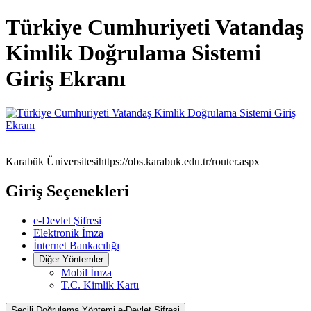
Türkiye Cumhuriyeti Vatandaş
Kimlik Doğrulama Sistemi
Giriş Ekranı
Karabük Üniversitesi
https://obs.karabuk.edu.tr/router.aspx
Giriş Seçenekleri
e-Devlet Şifresi
Elektronik İmza
İnternet Bankacılığı
Diğer Yöntemler
Mobil İmza
T.C. Kimlik Kartı
Seçili Doğrulama Yöntemi
e-Devlet Şifresi