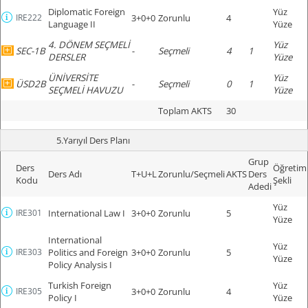
Diplomatic Foreign
Yüz
IRE222
3+0+0
Zorunlu
4
Language II
Yüze
4. DÖNEM SEÇMELİ
Yüz
SEC-1B
-
Seçmeli
4
1
DERSLER
Yüze
ÜNİVERSİTE
Yüz
ÜSD2B
-
Seçmeli
0
1
SEÇMELİ HAVUZU
Yüze
Toplam AKTS
30
5.Yarıyıl Ders Planı
Grup
Ders
Öğretim
Ders Adı
T+U+L
Zorunlu/Seçmeli
AKTS
Ders
Kodu
Şekli
Adedi
Yüz
IRE301
International Law I
3+0+0
Zorunlu
5
Yüze
International
Yüz
IRE303
Politics and Foreign
3+0+0
Zorunlu
5
Yüze
Policy Analysis I
Turkish Foreign
Yüz
IRE305
3+0+0
Zorunlu
4
Policy I
Yüze