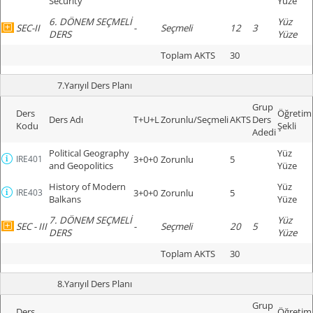
Security
Yüze
6. DÖNEM SEÇMELİ
Yüz
SEC-II
-
Seçmeli
12
3
DERS
Yüze
Toplam AKTS
30
7.Yarıyıl Ders Planı
Grup
Ders
Öğretim
Ders Adı
T+U+L
Zorunlu/Seçmeli
AKTS
Ders
Kodu
Şekli
Adedi
Political Geography
Yüz
IRE401
3+0+0
Zorunlu
5
and Geopolitics
Yüze
History of Modern
Yüz
IRE403
3+0+0
Zorunlu
5
Balkans
Yüze
7. DÖNEM SEÇMELİ
Yüz
SEC - III
-
Seçmeli
20
5
DERS
Yüze
Toplam AKTS
30
8.Yarıyıl Ders Planı
Grup
Ders
Öğretim