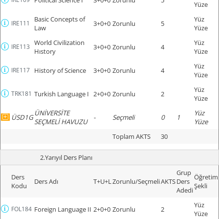
Yüze
Basic Concepts of
Yüz
IRE111
3+0+0
Zorunlu
5
Law
Yüze
World Civilization
Yüz
IRE113
3+0+0
Zorunlu
4
Hıstory
Yüze
Yüz
IRE117
History of Science
3+0+0
Zorunlu
4
Yüze
Yüz
TRK181
Turkish Language I
2+0+0
Zorunlu
2
Yüze
ÜNİVERSİTE
Yüz
ÜSD1G
-
Seçmeli
0
1
SEÇMELİ HAVUZU
Yüze
Toplam AKTS
30
2.Yarıyıl Ders Planı
Grup
Ders
Öğretim
Ders Adı
T+U+L
Zorunlu/Seçmeli
AKTS
Ders
Kodu
Şekli
Adedi
Yüz
FOL184
Foreign Language II
2+0+0
Zorunlu
2
Yüze