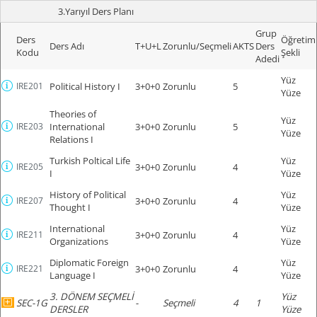
3.Yarıyıl Ders Planı
Grup
Ders
Öğretim
Ders Adı
T+U+L
Zorunlu/Seçmeli
AKTS
Ders
Kodu
Şekli
Adedi
Yüz
IRE201
Political History I
3+0+0
Zorunlu
5
Yüze
Theories of
Yüz
IRE203
International
3+0+0
Zorunlu
5
Yüze
Relations I
Turkish Poltical Life
Yüz
IRE205
3+0+0
Zorunlu
4
I
Yüze
History of Political
Yüz
IRE207
3+0+0
Zorunlu
4
Thought I
Yüze
International
Yüz
IRE211
3+0+0
Zorunlu
4
Organizations
Yüze
Diplomatic Foreign
Yüz
IRE221
3+0+0
Zorunlu
4
Language I
Yüze
3. DÖNEM SEÇMELİ
Yüz
SEC-1G
-
Seçmeli
4
1
DERSLER
Yüze