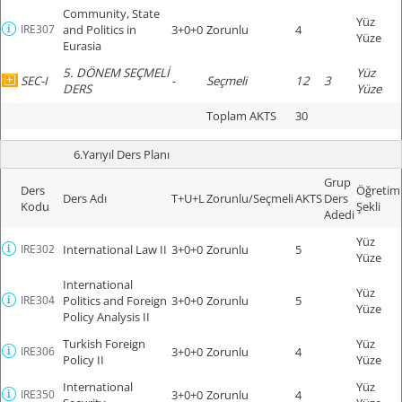
Community, State
Yüz
IRE307
and Politics in
3+0+0
Zorunlu
4
Yüze
Eurasia
5. DÖNEM SEÇMELİ
Yüz
SEC-I
-
Seçmeli
12
3
DERS
Yüze
Toplam AKTS
30
6.Yarıyıl Ders Planı
Grup
Ders
Öğretim
Ders Adı
T+U+L
Zorunlu/Seçmeli
AKTS
Ders
Kodu
Şekli
Adedi
Yüz
IRE302
International Law II
3+0+0
Zorunlu
5
Yüze
International
Yüz
IRE304
Politics and Foreign
3+0+0
Zorunlu
5
Yüze
Policy Analysis II
Turkish Foreign
Yüz
IRE306
3+0+0
Zorunlu
4
Policy II
Yüze
International
Yüz
IRE350
3+0+0
Zorunlu
4