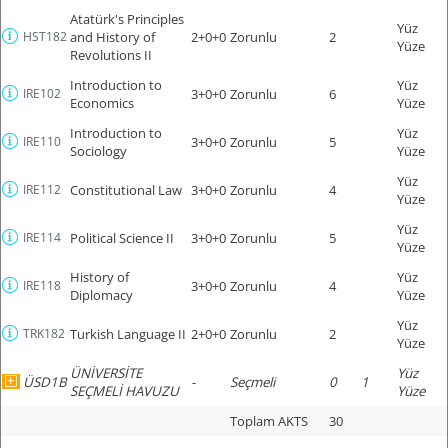
Atatürk's Principles
Yüz
HST182
and History of
2+0+0
Zorunlu
2
Yüze
Revolutions II
Introduction to
Yüz
IRE102
3+0+0
Zorunlu
6
Economics
Yüze
Introduction to
Yüz
IRE110
3+0+0
Zorunlu
5
Sociology
Yüze
Yüz
IRE112
Constitutional Law
3+0+0
Zorunlu
4
Yüze
Yüz
IRE114
Political Science II
3+0+0
Zorunlu
5
Yüze
History of
Yüz
IRE118
3+0+0
Zorunlu
4
Diplomacy
Yüze
Yüz
TRK182
Turkish Language II
2+0+0
Zorunlu
2
Yüze
ÜNİVERSİTE
Yüz
ÜSD1B
-
Seçmeli
0
1
SEÇMELİ HAVUZU
Yüze
Toplam AKTS
30