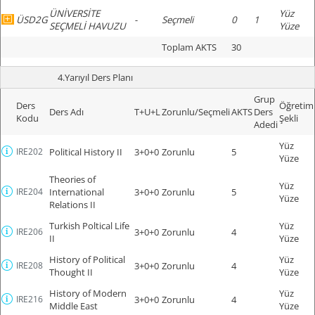
ÜNİVERSİTE
Yüz
ÜSD2G
-
Seçmeli
0
1
SEÇMELİ HAVUZU
Yüze
Toplam AKTS
30
4.Yarıyıl Ders Planı
Grup
Ders
Öğretim
Ders Adı
T+U+L
Zorunlu/Seçmeli
AKTS
Ders
Kodu
Şekli
Adedi
Yüz
IRE202
Political History II
3+0+0
Zorunlu
5
Yüze
Theories of
Yüz
IRE204
International
3+0+0
Zorunlu
5
Yüze
Relations II
Turkish Poltical Life
Yüz
IRE206
3+0+0
Zorunlu
4
II
Yüze
History of Political
Yüz
IRE208
3+0+0
Zorunlu
4
Thought II
Yüze
History of Modern
Yüz
IRE216
3+0+0
Zorunlu
4
Middle East
Yüze