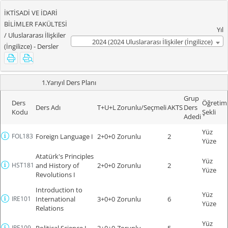
İKTİSADİ VE İDARİ
BİLİMLER FAKÜLTESİ
Yıl
/ Uluslararası İlişkiler
2024 (2024 Uluslararası İlişkiler (İngilizce)
(İngilizce) - Dersler
Müfredatı )
1.Yarıyıl Ders Planı
Grup
Ders
Öğretim
Ders Adı
T+U+L
Zorunlu/Seçmeli
AKTS
Ders
Kodu
Şekli
Adedi
Yüz
FOL183
Foreign Language I
2+0+0
Zorunlu
2
Yüze
Atatürk's Principles
Yüz
HST181
and History of
2+0+0
Zorunlu
2
Yüze
Revolutions I
Introduction to
Yüz
IRE101
International
3+0+0
Zorunlu
6
Yüze
Relations
Yüz
IRE109
Political Science I
3+0+0
Zorunlu
5