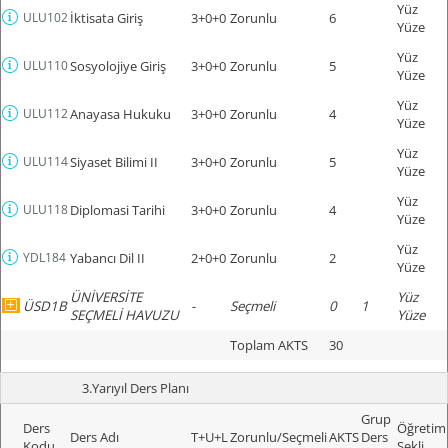
Yüz
ULU102
İktisata Giriş
3+0+0
Zorunlu
6
Yüze
Yüz
ULU110
Sosyolojiye Giriş
3+0+0
Zorunlu
5
Yüze
Yüz
ULU112
Anayasa Hukuku
3+0+0
Zorunlu
4
Yüze
Yüz
ULU114
Siyaset Bilimi II
3+0+0
Zorunlu
5
Yüze
Yüz
ULU118
Diplomasi Tarihi
3+0+0
Zorunlu
4
Yüze
Yüz
YDL184
Yabancı Dil II
2+0+0
Zorunlu
2
Yüze
ÜNİVERSİTE
Yüz
ÜSD1B
-
Seçmeli
0
1
SEÇMELİ HAVUZU
Yüze
Toplam AKTS
30
3.Yarıyıl Ders Planı
Grup
Ders
Öğretim
Ders Adı
T+U+L
Zorunlu/Seçmeli
AKTS
Ders
Kodu
Şekli