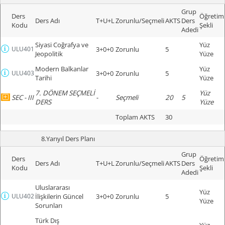
Grup
Ders
Öğretim
Ders Adı
T+U+L
Zorunlu/Seçmeli
AKTS
Ders
Kodu
Şekli
Adedi
Siyasi Coğrafya ve
Yüz
ULU401
3+0+0
Zorunlu
5
Jeopolitik
Yüze
Modern Balkanlar
Yüz
ULU403
3+0+0
Zorunlu
5
Tarihi
Yüze
7. DÖNEM SEÇMELİ
Yüz
SEC - III
-
Seçmeli
20
5
DERS
Yüze
Toplam AKTS
30
8.Yarıyıl Ders Planı
Grup
Ders
Öğretim
Ders Adı
T+U+L
Zorunlu/Seçmeli
AKTS
Ders
Kodu
Şekli
Adedi
Uluslararası
Yüz
ULU402
İlişkilerin Güncel
3+0+0
Zorunlu
5
Yüze
Sorunları
Türk Dış
Yüz