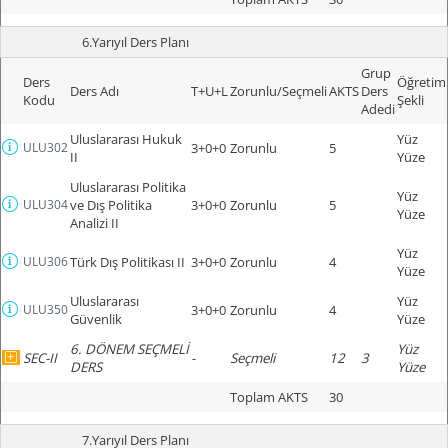
6.Yarıyıl Ders Planı
Grup
Ders
Öğretim
Ders Adı
T+U+L
Zorunlu/Seçmeli
AKTS
Ders
Kodu
Şekli
Adedi
Uluslararası Hukuk
Yüz
ULU302
3+0+0
Zorunlu
5
II
Yüze
Uluslararası Politika
Yüz
ULU304
ve Dış Politika
3+0+0
Zorunlu
5
Yüze
Analizi II
Yüz
ULU306
Türk Dış Politikası II
3+0+0
Zorunlu
4
Yüze
Uluslararası
Yüz
ULU350
3+0+0
Zorunlu
4
Güvenlik
Yüze
6. DÖNEM SEÇMELİ
Yüz
SEC-II
-
Seçmeli
12
3
DERS
Yüze
Toplam AKTS
30
7.Yarıyıl Ders Planı