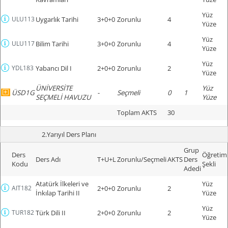
Yüz
ULU113
Uygarlık Tarihi
3+0+0
Zorunlu
4
Yüze
Yüz
ULU117
Bilim Tarihi
3+0+0
Zorunlu
4
Yüze
Yüz
YDL183
Yabancı Dil I
2+0+0
Zorunlu
2
Yüze
ÜNİVERSİTE
Yüz
ÜSD1G
-
Seçmeli
0
1
SEÇMELİ HAVUZU
Yüze
Toplam AKTS
30
2.Yarıyıl Ders Planı
Grup
Ders
Öğretim
Ders Adı
T+U+L
Zorunlu/Seçmeli
AKTS
Ders
Kodu
Şekli
Adedi
Atatürk İlkeleri ve
Yüz
AIT182
2+0+0
Zorunlu
2
İnkılap Tarihi II
Yüze
Yüz
TUR182
Türk Dili II
2+0+0
Zorunlu
2
Yüze