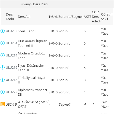
4.Yarıyıl Ders Planı
Grup
Ders
Öğretim
Ders Adı
T+U+L
Zorunlu/Seçmeli
AKTS
Ders
Kodu
Şekli
Adedi
Yüz
ULU202
Siyasi Tarih II
3+0+0
Zorunlu
5
Yüze
Uluslararası İlişkiler
Yüz
ULU204
3+0+0
Zorunlu
5
Teorileri II
Yüze
Modern Ortadoğu
Yüz
ULU214
3+0+0
Zorunlu
4
Tarihi
Yüze
Siyasi Düşünceler
Yüz
ULU216
3+0+0
Zorunlu
5
Tarihi II
Yüze
Türk Siyasal Hayatı
Yüz
ULU218
3+0+0
Zorunlu
3
II
Yüze
Diplomatik Yabancı
Yüz
ULU222
3+0+0
Zorunlu
4
Dil II
Yüze
4. DÖNEM SEÇMELİ
Yüz
SEC-1B
-
Seçmeli
4
1
DERS
Yüze