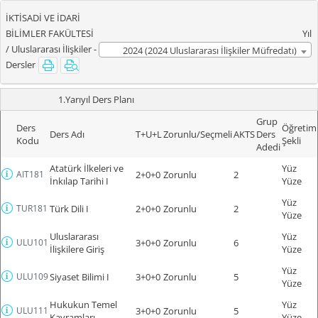
İKTİSADİ VE İDARİ
BİLİMLER FAKÜLTESİ
Yıl
/ Uluslararası İlişkiler -
2024 (2024 Uluslararası İlişkiler Müfredatı)
Dersler
1.Yarıyıl Ders Planı
Grup
Ders
Öğretim
Ders Adı
T+U+L
Zorunlu/Seçmeli
AKTS
Ders
Kodu
Şekli
Adedi
Atatürk İlkeleri ve
Yüz
AIT181
2+0+0
Zorunlu
2
İnkılap Tarihi I
Yüze
Yüz
TUR181
Türk Dili I
2+0+0
Zorunlu
2
Yüze
Uluslararası
Yüz
ULU101
3+0+0
Zorunlu
6
İlişkilere Giriş
Yüze
Yüz
ULU109
Siyaset Bilimi I
3+0+0
Zorunlu
5
Yüze
Hukukun Temel
Yüz
ULU111
3+0+0
Zorunlu
5
Kavramları
Yüze