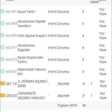
Adedi
Yüz
ULU201
Siyasi Tarih I
3+0+0
Zorunlu
5
Yüze
Uluslararası İlişkiler
Yüz
ULU203
3+0+0
Zorunlu
5
Teorileri I
Yüze
Yüz
ULU205
Türk Siyasal Hayatı I
3+0+0
Zorunlu
4
Yüze
Uluslararası
Yüz
ULU211
3+0+0
Zorunlu
4
Örgütler
Yüze
Siyasi Düşünceler
Yüz
ULU215
3+0+0
Zorunlu
5
Tarihi I
Yüze
Diplomatik Yabancı
Yüz
ULU221
3+0+0
Zorunlu
3
Dil I
Yüze
3. DÖNEM SEÇMELİ
Yüz
SEC-1G
-
Seçmeli
4
1
DERS
Yüze
ÜNİVERSİTE
Yüz
ÜSD2G
-
Seçmeli
0
1
SEÇMELİ HAVUZU
Yüze
Toplam AKTS
30