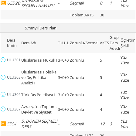
ÜNİVERSİTE
Yüz
ÜSD2B
-
Seçmeli
0
1
SEÇMELİ HAVUZU
Yüze
Toplam AKTS
30
5.Yarıyıl Ders Planı
Grup
Ders
Öğretim
Ders Adı
T+U+L
Zorunlu/Seçmeli
AKTS
Ders
Kodu
Şekli
Adedi
Yüz
ULU301
Uluslararası Hukuk I
3+0+0
Zorunlu
5
Yüze
Uluslararası Politika
Yüz
ULU303
ve Dış Politika
3+0+0
Zorunlu
5
Yüze
Analizi I
Yüz
ULU305
Türk Dış Politikası I
3+0+0
Zorunlu
4
Yüze
Avrasya’da Toplum,
Yüz
ULU307
3+0+0
Zorunlu
4
Devlet ve Siyaset
Yüze
5. DÖNEM SEÇMELİ
Yüz
SEC-I
-
Seçmeli
12
3
DERS
Yüze
Toplam AKTS
30