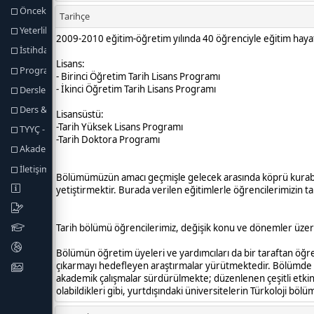
Önceki Öğrenmenin Tanınması
Yeterlilik Koşulları ve Kuralları
İstihdam Olanakları
Program Yeterlikleri
Dersler
Ders & Program Yeterlilikleri İlişkisi
TYYÇ - Program Yeterlilikleri İlişkisi
Akademik Personel
İletişim