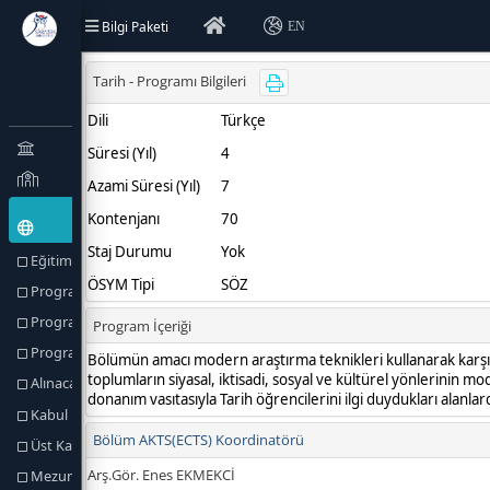
Bilgi Paketi
EN
Eğitim Türü (Amaçlar) ve Hedefler
Program Hakkında
Program Profili
Program Yetkilileri
Alınacak Derece
Kabul Koşulları
Üst Kademeye Geçiş
Mezuniyet Koşulları